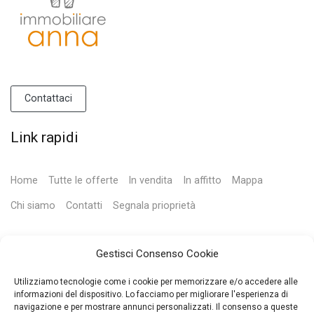
Contattaci
Link rapidi
Home
Tutte le offerte
In vendita
In affitto
Mappa
Chi siamo
Contatti
Segnala prioprietà
Contatti
Gestisci Consenso Cookie
Via Tiburtina Valeria, km111.700
Utilizziamo tecnologie come i cookie per memorizzare e/o accedere alle
informazioni del dispositivo. Lo facciamo per migliorare l'esperienza di
67068 - Scurcola Marsicana (AQ)
navigazione e per mostrare annunci personalizzati. Il consenso a queste