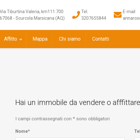
Via Tiburtina Valeria, km111.700
Tel.
E-mail
67068 - Scurcola Marsicana (AQ)
3207655844
annarosc
Affitto
Mappa
Chi siamo
Contatti
Hai un immobile da vendere o afffittar
I campi contrassegnati con * sono obbligatori
Nome*
Te