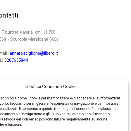
ontatti
a Tiburtina Valeria, km111.700
068 - Scurcola Marsicana (AQ)
mail:
annarosciglione@libero.it
.:
3207655844
Gestisci Consenso Cookie
 tecnologie come i cookie per memorizzare e/o accedere alle informazioni
ivo. Lo facciamo per migliorare l'esperienza di navigazione e per mostrare
onalizzati. Il consenso a queste tecnologie ci consentirà di elaborare dati
portamento di navigazione o gli ID univoci su questo sito. Il mancato
la revoca del consenso possono influire negativamente su alcune
che e funzioni.