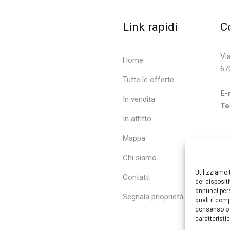
Link rapidi
C
Vi
Home
67
Tutte le offerte
E-
In vendita
Tel
In affitto
Mappa
Chi siamo
Utilizziamo
Contatti
del disposit
annunci pers
Segnala prioprietà
quali il com
consenso o 
caratteristi