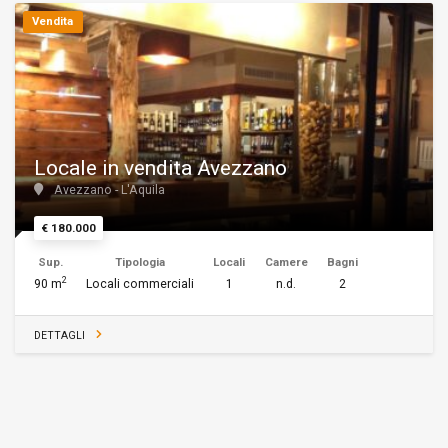
Vendita
Locale in vendita Avezzano
Avezzano - L'Aquila
€ 180.000
Sup.
Tipologia
Locali
Camere
Bagni
2
90 m
Locali commerciali
1
n.d.
2
DETTAGLI