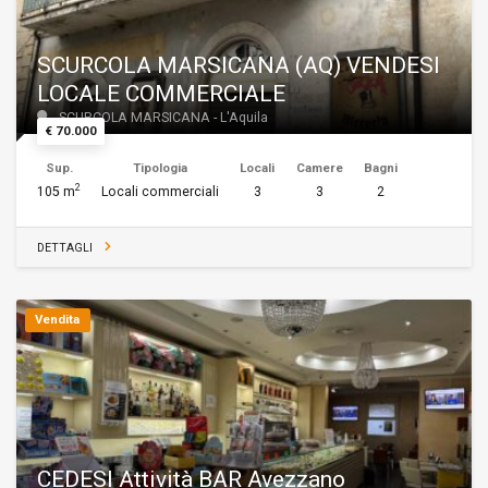
SCURCOLA MARSICANA (AQ) VENDESI
LOCALE COMMERCIALE
SCURCOLA MARSICANA - L'Aquila
€ 70.000
Sup.
Tipologia
Locali
Camere
Bagni
2
105 m
Locali commerciali
3
3
2
DETTAGLI
Vendita
CEDESI Attività BAR Avezzano