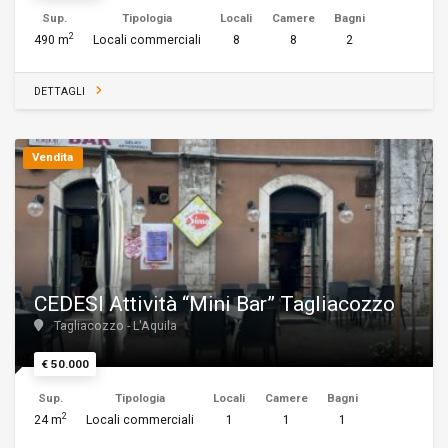
Sup.
Tipologia
Locali
Camere
Bagni
2
490 m
Locali commerciali
8
8
2
DETTAGLI
Vendita
CEDESI Attività “Mini Bar” Tagliacozzo
Tagliacozzo - L'Aquila
€ 50.000
Sup.
Tipologia
Locali
Camere
Bagni
2
24 m
Locali commerciali
1
1
1