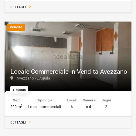
DETTAGLI
Vendita
Locale Commerciale in Vendita Avezzano
Avezzano - L'Aquila
€ 80000
Sup.
Tipologia
Locali
Camere
Bagni
2
200 m
Locali commerciali
6
n.d.
2
DETTAGLI