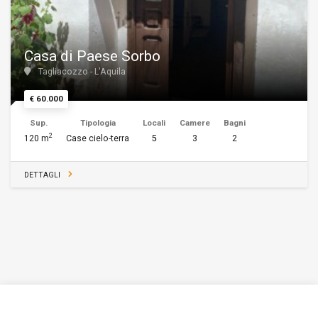
Casa di Paese Sorbo
Tagliacozzo - L'Aquila
€ 60.000
Sup.
Tipologia
Locali
Camere
Bagni
2
120 m
Case cielo-terra
5
3
2
DETTAGLI