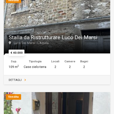
Vendita
Stalla da Ristrutturare Luco Dei Marsi
Luco Dei Marsi - L'Aquila
€ 40.000
Sup.
Tipologia
Locali
Camere
Bagni
2
109 m
Case cielo-terra
2
2
2
DETTAGLI
Vendita