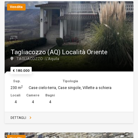
Vendita
Tagliacozzo (AQ) Località Oriente
TAGLIACOZZO - L'Aquila
€ 180.000
Sup.
Tipologia
2
230 m
Case cielo-terra, Case singole, Villette a schiera
Locali
Camere
Bagni
4
4
4
DETTAGLI